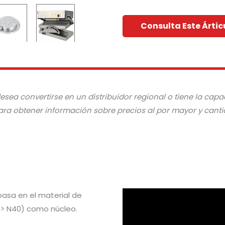
Consulta Este Ártic
 desea convertirse en un distribuidor regional o tiene la ca
ara obtener información sobre precios al por mayor y canti
asa en el material de
> N40) como núcleo.