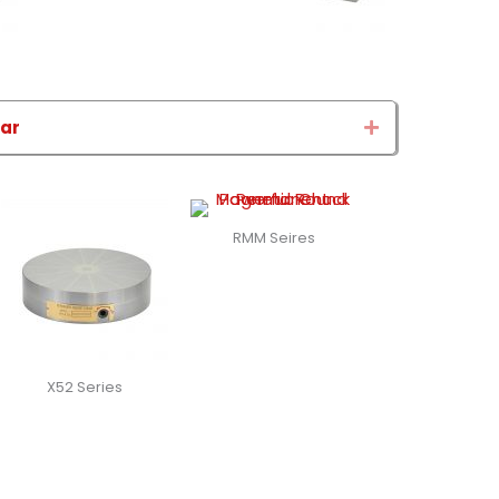
dar
Expand
RMM Seires
X52 Series