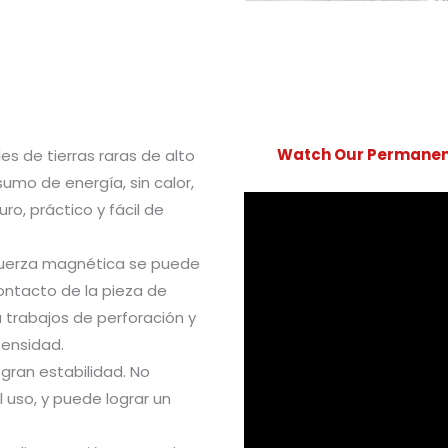
Watch Our Permanen
s de tierras raras de alto
sumo de energía, sin calor,
o, práctico y fácil de
 fuerza magnética se puede
ntacto de la pieza de
ra trabajos de perforación y
tensidad.
 gran estabilidad. No
 uso, y puede lograr un