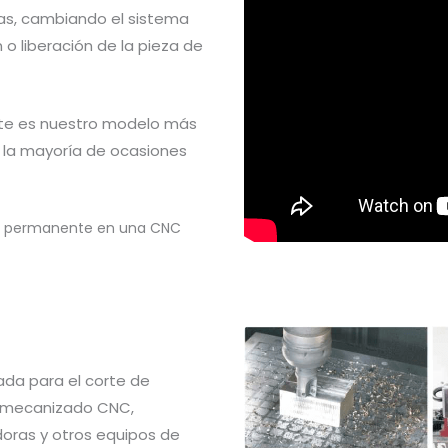
s, cambiando el sistema
o liberación de la pieza de
te es nuestro modelo más
la mayoría de ocasiones
co permanente en una CNC
da para el corte de
e mecanizado CNC,
oras y otros equipos de