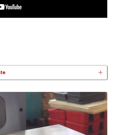
nte
Expand