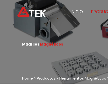
Ir
al
INICIO
PRODUC
contenido
Madriles
Magnéticos
Home
>
Productos
>
Herramientos Magnéticos