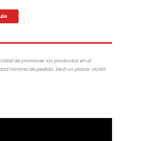
ulo
pacidad de promover los productos en el
dad mínima de pedido. Será un placer recibir